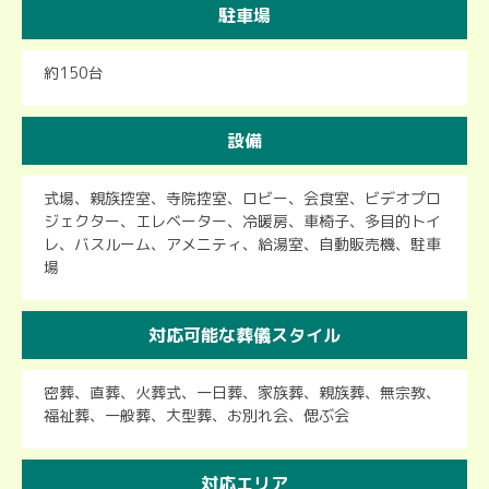
駐車場
約150台
設備
式場、親族控室、寺院控室、ロビー、会食室、ビデオプロ
ジェクター、エレベーター、冷暖房、車椅子、多目的トイ
レ、バスルーム、アメニティ、給湯室、自動販売機、駐車
場
対応可能な葬儀スタイル
密葬、直葬、火葬式、一日葬、家族葬、親族葬、無宗教、
福祉葬、一般葬、大型葬、お別れ会、偲ぶ会
対応エリア