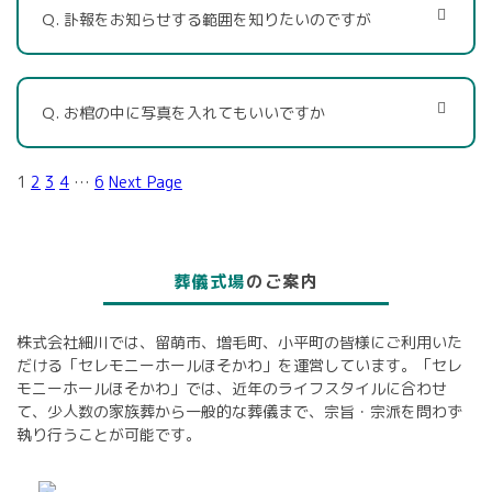
Ｑ. 訃報をお知らせする範囲を知りたいのですが
Ｑ. お棺の中に写真を入れてもいいですか
1
2
3
4
…
6
Next Page
葬儀式場
のご案内
株式会社細川では、留萌市、増毛町、小平町の皆様にご利用いた
だける「セレモニーホールほそかわ」を運営しています。「セレ
モニーホールほそかわ」では、近年のライフスタイルに合わせ
て、少人数の家族葬から一般的な葬儀まで、宗旨・宗派を問わず
執り行うことが可能です。