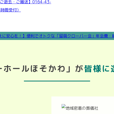
ーホールほそかわ」が
皆様に