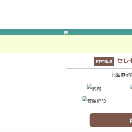
セレ
自社斎場
北海道留萌