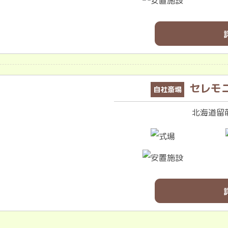
セレモ
自社斎場
北海道留萌