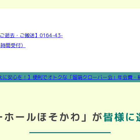
ーホールほそかわ」が
皆様に