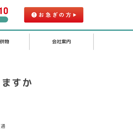
供物
会社案内
いますか
、通