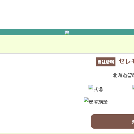
セレ
自社斎場
北海道留萌