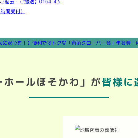
ーホールほそかわ」が
皆様に