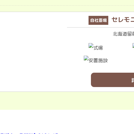
セレモ
自社斎場
北海道留萌