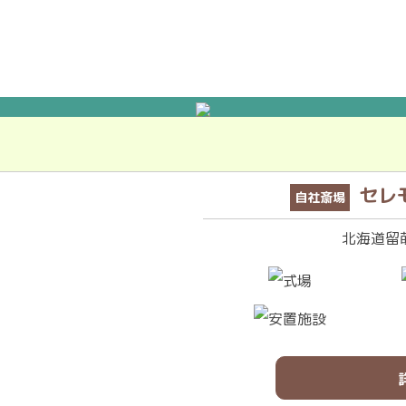
セレ
自社斎場
北海道留萌