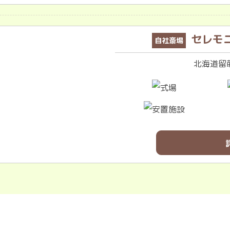
セレモ
自社斎場
北海道留萌