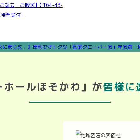
ーホールほそかわ」が
皆様に