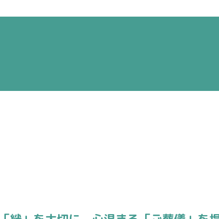
「絆」を大切に、
心温まる「ご葬儀」を