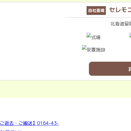
セレモ
自社斎場
北海道留萌