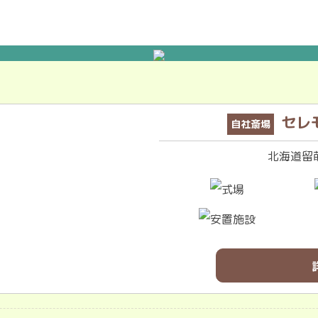
セレ
自社斎場
北海道留萌