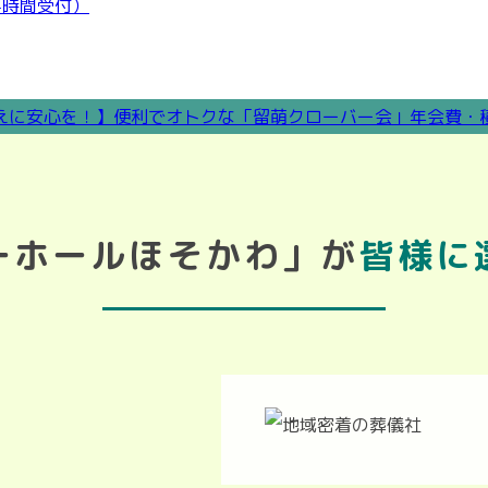
ーホールほそかわ」が
皆様に