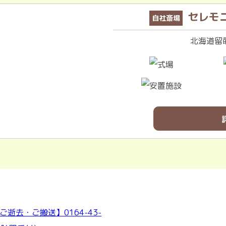
セレモ
自社斎場
北海道留萌