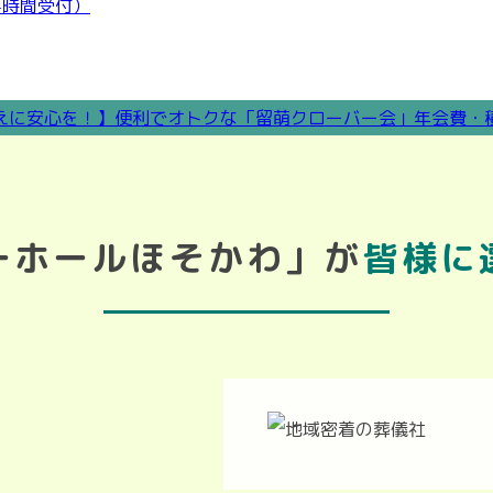
ーホールほそかわ」が
皆様に