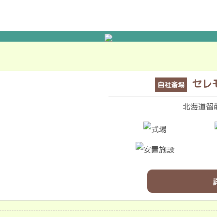
セレ
自社斎場
北海道留萌