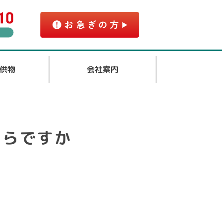
供物
会社案内
くらですか
。