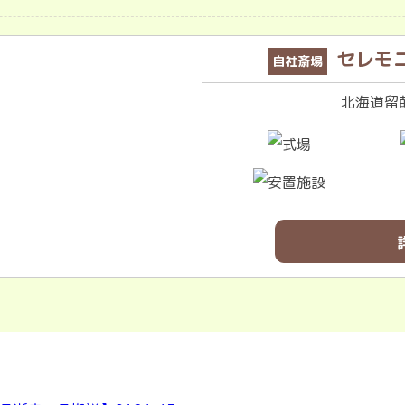
セレモ
自社斎場
北海道留萌