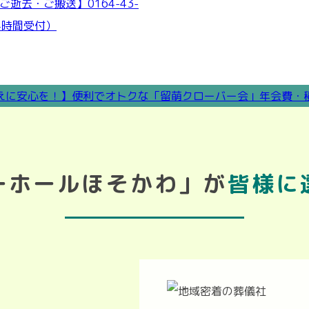
ーホールほそかわ」が
皆様に