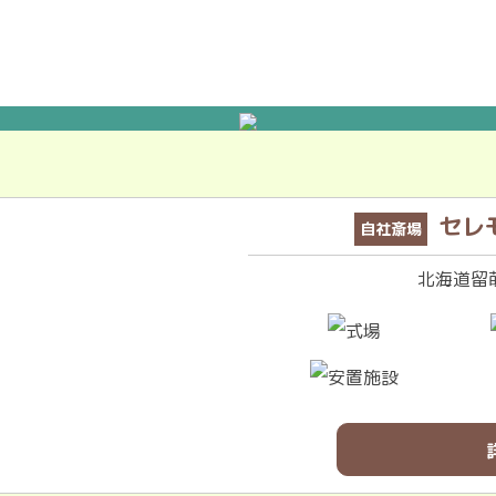
セレ
自社斎場
北海道留萌